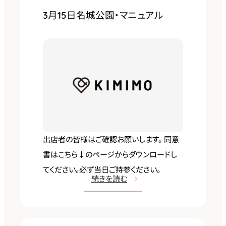
-
3月15日名城公園・マニュアル
1
9
日
イ
オ
ン
モ
ー
ル
出店者の皆様はご確認お願いします。 同意
須
書はこちら↓のページからダウンロードし
坂
てください。必ず当日ご持参ください。
:
続きを読む
マ
3
ニ
月
ュ
1