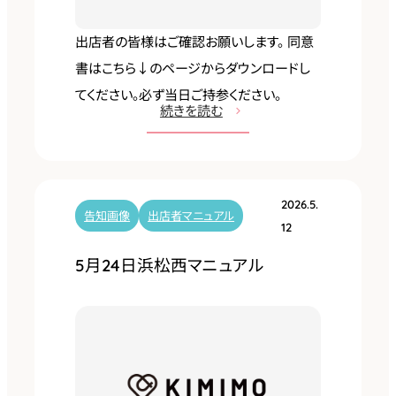
ン
出店者の皆様はご確認お願いします。 同意
タ
書はこちら↓のページからダウンロードし
ー
てください。必ず当日ご持参ください。
マ
:
続きを読む
ニ
5
ュ
月
ア
3
ル
2026.5.
0
告知画像
出店者マニュアル
12
日
5月24日浜松西マニュアル
3
1
日
（
s