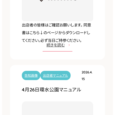
l
o
w
）
出店者の皆様はご確認お願いします。 同意
イ
書はこちら↓のページからダウンロードし
オ
てください。必ず当日ご持参ください。
:
続きを読む
ン
5
モ
月
ー
2
ル
2026.4.
4
告知画像
出店者マニュアル
土
15
日
岐
4月26日環水公園マニュアル
浜
マ
松
ニ
西
ュ
マ