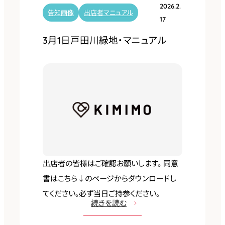
ア
2026.2.
5
告知画像
出店者マニュアル
ル
17
日
3月1日戸田川緑地・マニュアル
名
城
公
園
・
マ
ニ
ュ
ア
出店者の皆様はご確認お願いします。 同意
ル
書はこちら↓のページからダウンロードし
てください。必ず当日ご持参ください。
:
続きを読む
3