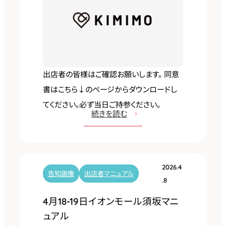
ア
ニ
ル
ュ
ア
ル
出店者の皆様はご確認お願いします。 同意
書はこちら↓のページからダウンロードし
てください。必ず当日ご持参ください。
:
続きを読む
4
月
2
2026.4
6
告知画像
出店者マニュアル
.8
日
4月18-19日イオンモール須坂マニ
環
ュアル
水