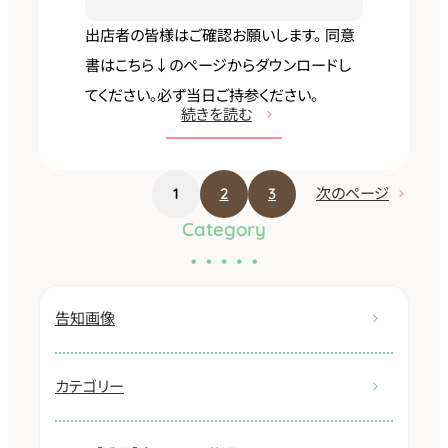
・
出店者の皆様はご確認お願いします。 同意
マ
書はこちら↓のページからダウンロードし
ニ
てください。必ず当日ご持参ください。
ュ
:
続きを読む
ア
2
ル
月
1
2
3
次のページ
8
Category
日
刈
谷
告知画像
知
立
ハ
カテゴリー
ウ
ジ