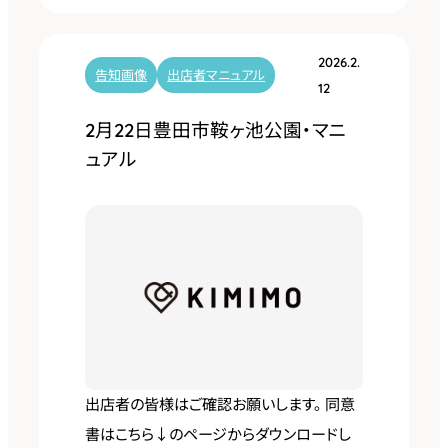
月
1
2026.2.
日
告知画像
出店者マニュアル
12
戸
2月22日豊田市鞍ヶ池公園・マニ
田
ュアル
川
緑
地
・
マ
ニ
ュ
ア
出店者の皆様はご確認お願いします。 同意
ル
書はこちら↓のページからダウンロードし