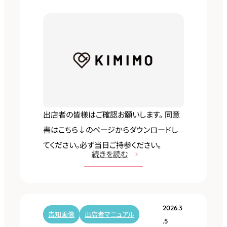
公
園
マ
ニ
ュ
ア
ル
出店者の皆様はご確認お願いします。 同意
書はこちら↓のページからダウンロードし
てください。必ず当日ご持参ください。
:
続きを読む
4
月
1
2026.3
8
告知画像
出店者マニュアル
.5