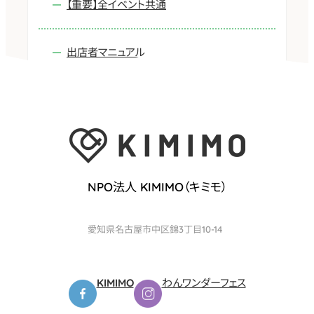
【重要】全イベント共通
ン
グ
出店者マニュアル
セ
ン
タ
ー
・
マ
ニ
NPO法人 KIMIMO（キミモ）
ュ
ア
愛知県名古屋市中区錦3丁目10-14
ル
KIMIMO
わんワンダーフェス