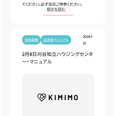
てください。必ず当日ご持参ください。
:
続きを読む
2
月
2
2026.1.
2
告知画像
出店者マニュアル
31
日
2月8日刈谷知立ハウジングセンタ
豊
ー・マニュアル
田
市
鞍
ヶ
池
公
園