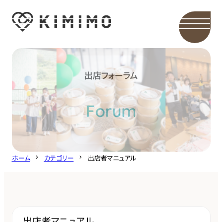
内
容
を
ス
キ
出店フォーラム
ッ
プ
Forum
ホーム
カテゴリー
出店者マニュアル
出店者マニュアル