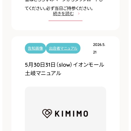
てください。必ず当日ご持参ください。
:
続きを読む
7
月
2
2026.5.
5
告知画像
出店者マニュアル
21
日
5月30日31日（slow）イオンモール
鳴
土岐マニュアル
海
ハ
ウ
ジ
ン
グ
セ