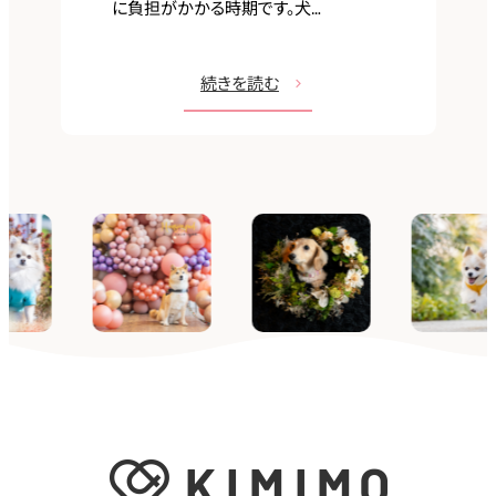
に負担がかかる時期です。犬…
ベ
テ
ナ
:
続きを読む
リ
お
ー
か
日
ま
記】
つ
2026
動
年
物
Spring-
病
Summer
院
【獣
医
師
岳