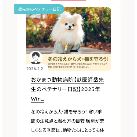
お
岳先生のベテナリー日記
か
ま
つ
動
物
病
院
2026.2.2
【獣
おかまつ動物病院【獣医師岳先
医
生のベテナリー日記】2025年
師
Win…
岳
冬の冷えから犬・猫を守ろう！ 寒い季
先
節の注意点と温め方の目安 暖房が恋
生
しくなる季節は、動物たちにとっても体
の