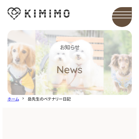
内
容
を
ス
キ
お知らせ
ッ
プ
News
ホーム
岳先生のベテナリー日記