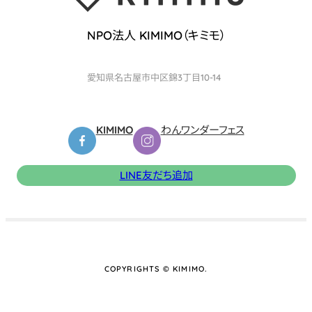
先
生
NPO法人 KIMIMO（キミモ）
の
ベ
愛知県名古屋市中区錦3丁目10-14
テ
ナ
KIMIMO
わんワンダーフェス
リ
ー
LINE友だち追加
日
記】
2025
年
Winter
COPYRIGHTS © KIMIMO.