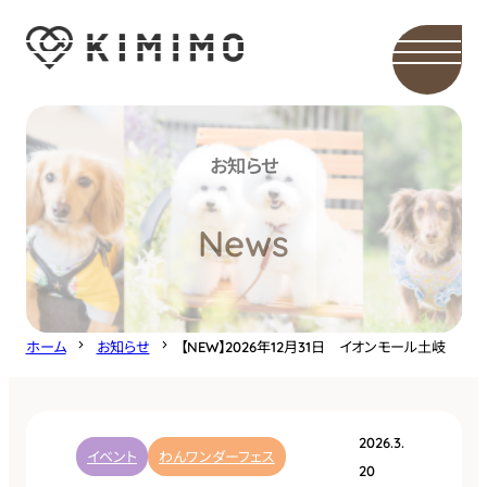
内
容
を
ス
キ
お知らせ
ッ
プ
News
ホーム
お知らせ
【NEW】2026年12月31日 イオンモール土岐
2026.3.
イベント
わんワンダーフェス
20