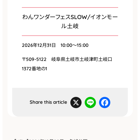
わんワンダーフェスSLOW/イオンモー
ル土岐
2026年12月31日 10:00〜15:00
〒509-5122 岐阜県土岐市土岐津町土岐口
1372番地の1
X
L
F
i
a
Share this article
n
c
e
e
b
o
o
k