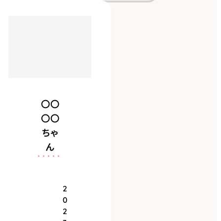
シニアだけどいつ
までもベビーフェ
イスな甘えん坊♡
〇〇
〇〇
ちゃ
ん
2
0
2