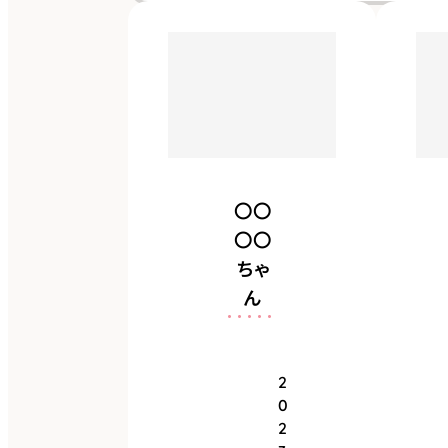
イレシートがあれ
ばどこでもチッコ
出来ることです！
〇〇
〇〇
ちゃ
ん
2
0
2