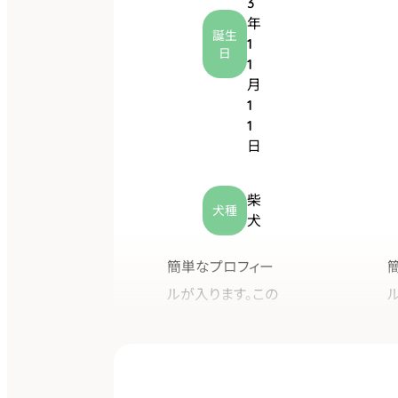
3
年
誕生
1
日
1
月
1
1
日
柴
犬種
犬
簡単なプロフィー
ルが入ります。この
文章はダミーです。
文字の大きさ、量、
蓮
字間、行間等を確