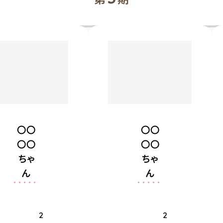
認するために入れ
認するために入れ
年
誕生
ています。
ています。
2
日
9
0
月
2
2
2
8
誕生
年
日
日
9
月
チ
5
ワ
日
ワ
〇〇
〇〇
・
犬種
〇〇
〇〇
柴
ヨ
犬種
犬
ー
ちゃ
ちゃ
キ
ん
ん
ー
〇〇
〇〇
食いしん坊でやん
〇〇
〇〇
お出掛
ちゃ
ちゃ
ちゃな女の子！
2
2
け大好