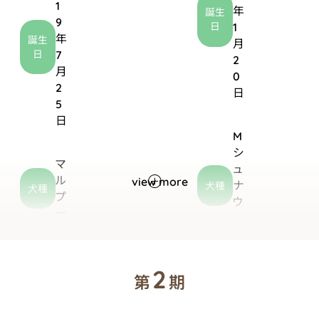
1
年
誕生
9
日
1
年
誕生
月
日
7
2
月
0
2
日
5
日
M
シ
マ
ュ
ル
view more
ナ
犬種
犬種
プ
ウ
ー
ザ
ー
外では強気、家で
2
みんなともだち！ピ
第
期
は甘えん坊のわん
ースフルな子です。
ぱくボーイ。わんち
弟気質だと思って