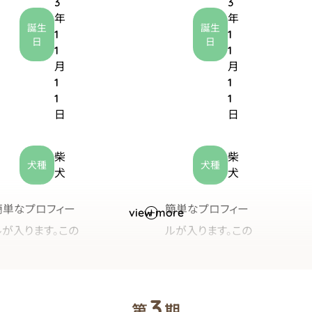
3
3
年
年
誕生
誕生
1
1
日
日
1
1
月
月
1
1
1
1
日
日
柴
柴
犬種
犬種
犬
犬
イヴ
簡単なプロフィー
簡単なプロフィー
view more
ルが入ります。この
ルが入ります。この
文章はダミーです。
文章はダミーです。
2
文字の大きさ、量、
文字の大きさ、量、
0
ゆい
字間、行間等を確
字間、行間等を確
2
3
第
期
2