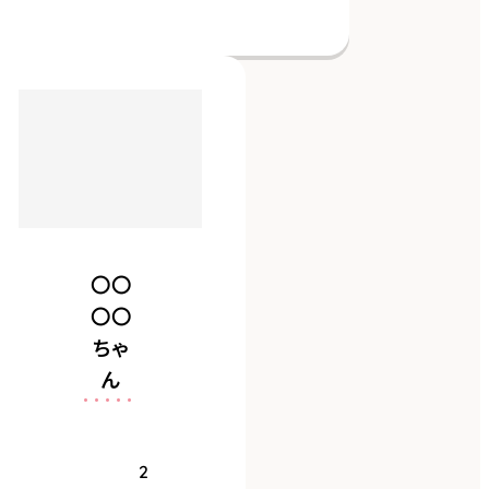
日
認するために入れ
誕生
2
日
ています。
0
2
2
年
7
月
1
7
日
〇〇
〇〇
ト
イ
ちゃ
プ
ん
犬種
ー
〇〇
ド
〇〇
ル
ちゃ
2