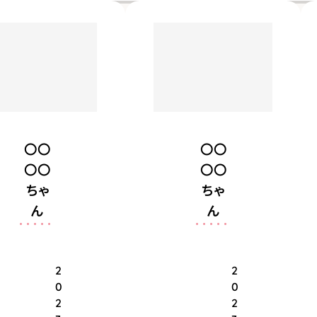
ゃんはちょっぴり苦
いましたが、保護犬
手だけど、人間は
のお預かりをするう
大好きです！
ちに世話好きだと
判明。
〇〇
〇〇
〇〇
〇〇
ちゃ
ちゃ
ん
ん
2
2
0
0
2
2