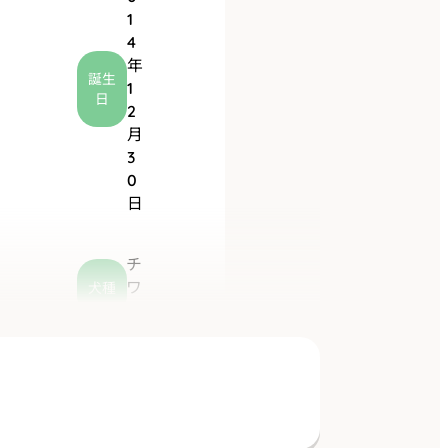
1
4
年
誕生
1
日
2
月
3
0
日
チ
ワ
犬種
ワ
気は弱いけどとっ
ても優しい男の子
です！