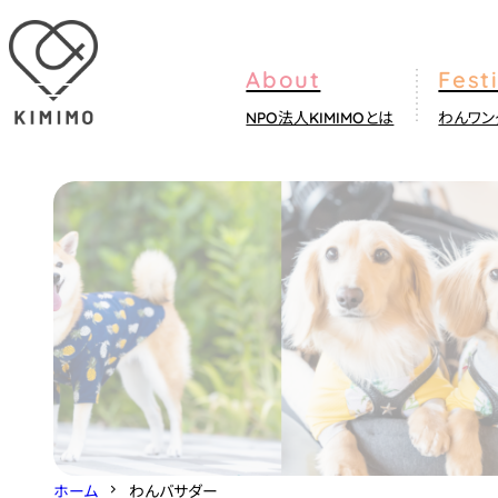
内
容
を
NPO法人KIMIMOとは
わんワン
ス
キ
ッ
プ
ホーム
わんバサダー