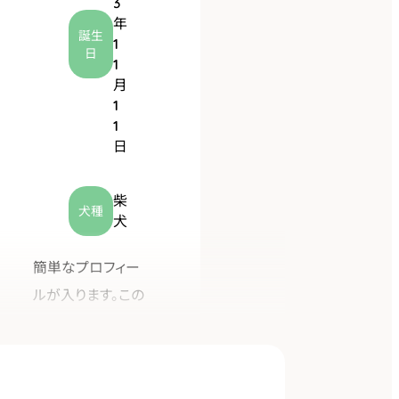
3
年
誕生
1
日
1
月
1
プー・
1
ティナ
日
柴
犬種
犬
2
0
簡単なプロフィー
2
ルが入ります。この
0
年
文章はダミーです。
5
文字の大きさ、量、
月
字間、行間等を確
3