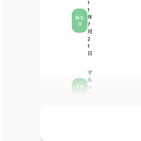
1
1
年
誕生
日
7
月
2
1
日
マ
ル
ッ
犬種
ク
ス
立派な眉毛＆ちょ
んまげがトレード
マーク♡ 特技はト