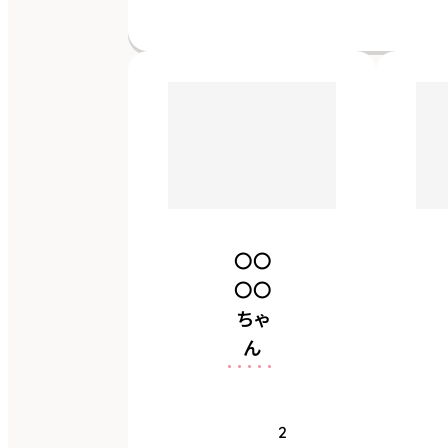
認するために入れ
ています。
2
0
2
3
年
誕生
日
6
月
1
5
日
〇〇
〇〇
柴
ちゃ
犬種
犬
ん
〇〇
人もわんこも大好
〇〇
ちゃ
き！
2