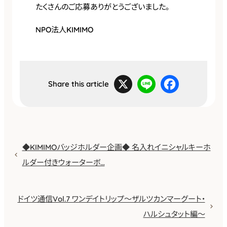
たくさんのご応募ありがとうございました。
NPO法人KIMIMO
X
L
F
i
a
Share this article
n
c
e
e
b
o
o
k
◆KIMIMOバッジホルダー企画◆ 名入れイニシャルキーホ
ルダー付きウォーターボ…
ドイツ通信Vol.7 ワンデイトリップ〜ザルツカンマーグート・
ハルシュタット編〜