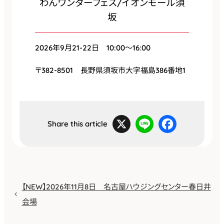
わんワンダーフェス/イオンモール須
坂
2026年9月21-22日 10:00〜16:00
〒382-8501 長野県須坂市大字福島386番地1
X
L
F
i
a
Share this article
n
c
e
e
b
o
o
k
【NEW】2026年11月8日 名古屋ハウジングセンター春日井
会場