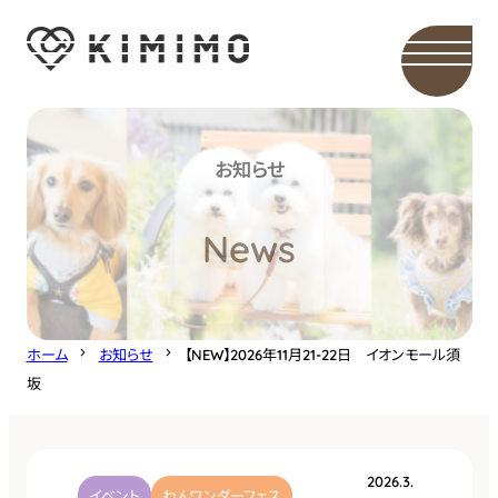
内
容
を
ス
キ
お知らせ
ッ
プ
News
ホーム
お知らせ
【NEW】2026年11月21-22日 イオンモール須
坂
2026.3.
イベント
わんワンダーフェス